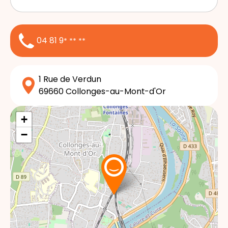
04 81 9
* ** **
1 Rue de Verdun
69660
Collonges-au-Mont-d'Or
+
−