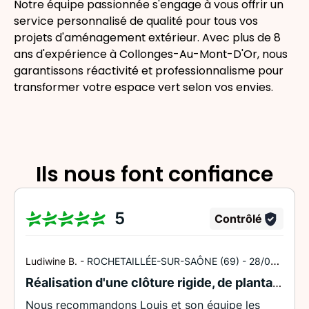
Notre équipe passionnée s'engage à vous offrir un
d'opposition ; un droit de réclamation auprès
service personnalisé de qualité
pour tous vos
d'une autorité de contrôle ; le droit de
projets d'aménagement extérieur. Avec plus de 8
donner des directives post-mortem.
ans d'expérience à Collonges-Au-Mont-D'Or, nous
Pour en savoir plus sur le traitement de vos
données et l'exercice de vos droits,
garantissons
réactivité et professionnalisme
pour
consultez notre
Politique de confidentialité
.*
transformer votre espace vert selon vos envies.
Ils nous font confiance
5
Contrôlé
Ludiwine B. -
ROCHETAILLÉE-SUR-SAÔNE (69) -
28/07/2026
Réalisation d'une clôture rigide, de plantation et d'une terrasse en bambou 60M²
Nous recommandons Louis et son équipe les