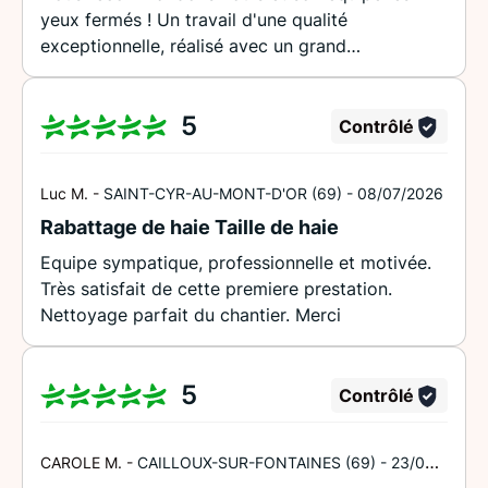
yeux fermés ! Un travail d'une qualité
exceptionnelle, réalisé avec un grand
professionnalisme, beaucoup de soin et un vrai
souci du détail. Dès le premier contact, nous
5
avions été conquis par son écoute, ses conseils
Contrôlé
avisés. Le résultat dépasse largement nos
attentes : notre terasse est magnifique, et la
Luc M. -
SAINT-CYR-AU-MONT-D'OR (69) -
08/07/2026
clôture est parfaitement aménagée. Les délais
Rabattage de haie Taille de haie
ont été respectés, le chantier est resté propre
tout au long des travaux et l'équipe a toujours
Equipe sympatique, professionnelle et motivée.
été agréable et disponible. Un immense merci
Très satisfait de cette premiere prestation.
pour cette transformation.
Nettoyage parfait du chantier. Merci
5
Contrôlé
CAROLE M. -
CAILLOUX-SUR-FONTAINES (69) -
23/06/2026